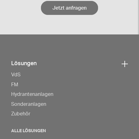
Jetzt anfragen
Lösungen
Klicken
VdS
Sie
hier,
FM
um
Hydrantenanlagen
die
Sonderanlagen
Navigation
Zubehör
zu
öffnen
ALLE LÖSUNGEN