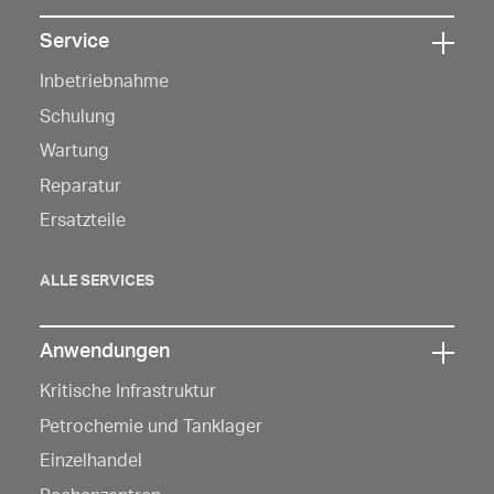
Service
Klicken
Inbetriebnahme
Sie
hier,
Schulung
um
Wartung
die
Reparatur
Navigation
Ersatzteile
zu
öffnen
ALLE SERVICES
Anwendungen
Klicken
Kritische Infrastruktur
Sie
hier,
Petrochemie und Tanklager
um
Einzelhandel
die