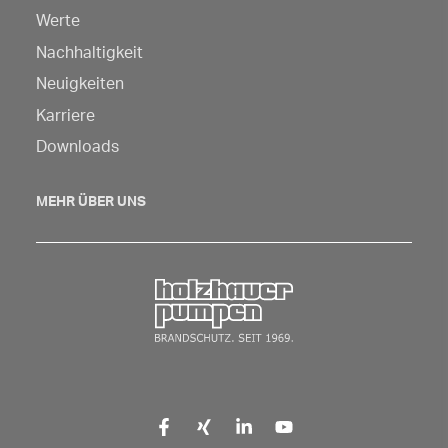
Werte
Sie
hier,
Nachhaltigkeit
um
Neuigkeiten
die
Karriere
Navigation
Downloads
zu
öffnen
MEHR ÜBER UNS
Zurück zur Startseite