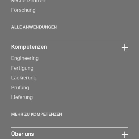
Rechenzentren
Navigation
Forschung
zu
öffnen
ALLE ANWENDUNGEN
Kompetenzen
Klicken
Engineering
Sie
hier,
Fertigung
um
Lackierung
die
Prüfung
Navigation
Lieferung
zu
öffnen
MEHR ZU KOMPETENZEN
Über uns
Klicken