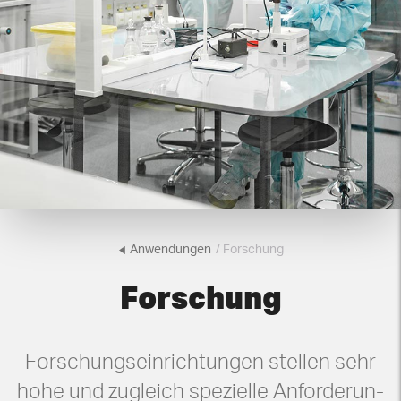
Anwendungen
/ Forschung
Forschung
For­schungs­ein­rich­tun­gen stel­len sehr
hohe und zu­gleich spe­zi­el­le An­for­de­run­