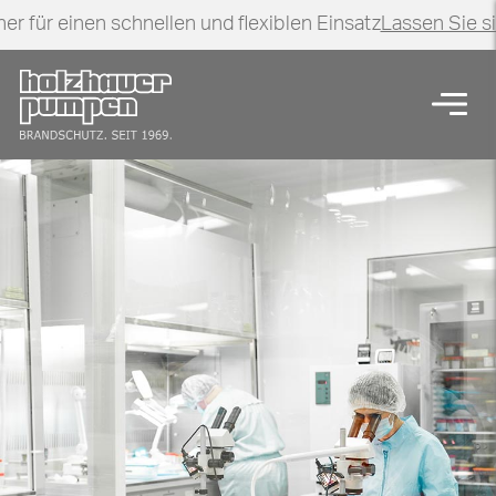
er für einen schnellen und flexiblen Einsatz
Lassen Sie s
Zurück zur Startseite
Navig
Forschung