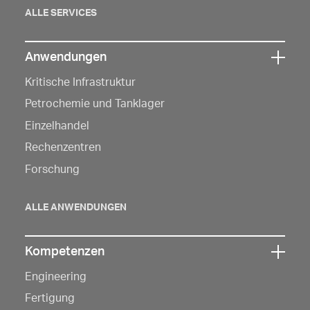
öffnen
ALLE SERVICES
Anwendungen
Klicken
Kritische Infrastruktur
Sie
hier,
Petrochemie und Tanklager
um
Einzelhandel
die
Rechenzentren
Navigation
Forschung
zu
öffnen
ALLE ANWENDUNGEN
Kompetenzen
Klicken
Engineering
Sie
hier,
Fertigung