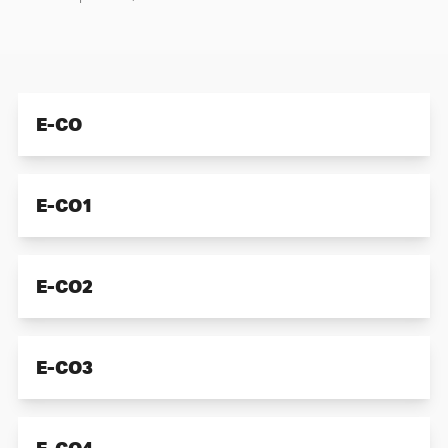
E-CO
E-CO1
Gemeinsamer Grundrahmen mit:
Feuerlöschpumpe gemäß Spezifikation
E-CO2
Elektroantrieb Schutzart IP 55
Gemeinsamer Grundrahmen mit:
elastische Kupplung und Kupplungsschutz
Schaltanlage mit angebauter 2-fach
Feuerlöschpumpe gemäß Spezifikation
E-CO3
Druckschalterbaugruppe komplett aufgebaut und
Elektroantrieb Schutzart IP 55
betriebsfertig verkabelt einschließlich
Gemeinsamer Grundrahmen mit:
elastische Kupplung und Kupplungsschutz
Leistungsverkabelung zum Elektroantrieb
Schaltanlage mit angebauter 3-fach
Feuerlöschpumpe gemäß Spezifikation
Druckschalterbaugruppe komplett aufgebaut und