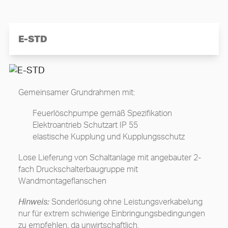
gleichen Fluchtfehler aus und ermöglichen bei
zur Abfuhr des Leckagewassers bei Testen des
der Inbetriebnahme ein erneutes Feinausrichten
Aggregates, Manometer mit bar/PSI-
nach Einbau. Ein Feinausrichtprotokoll gehört
Doppelskalierung mit einstellbarem Markenzeiger
grundsätzlich zum Lieferumfang.
E-STD
zur Kennzeichnung des Start-Druckes
Weitere Informationen zu unseren
VdS-
Schaltanlagen
Gemeinsamer Grundrahmen mit:
Feuerlöschpumpe gemäß Spezifikation
Elektroantrieb Schutzart IP 55
elastische Kupplung und Kupplungsschutz
Lose Lieferung von Schaltanlage mit angebauter 2-
fach Druckschalterbaugruppe mit
Wandmontageflanschen
Hinweis
:
Sonderlösung ohne Leistungsverkabelung
nur für extrem schwierige Einbringungsbedingungen
zu empfehlen, da unwirtschaftlich.