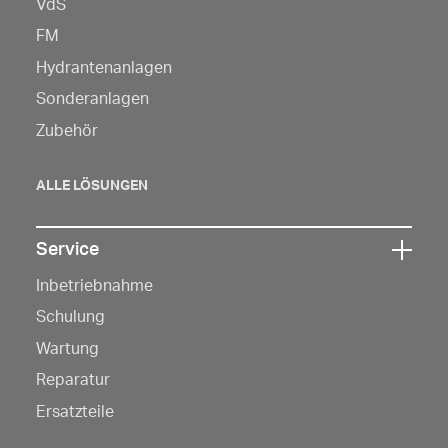
VdS
Sie
hier,
FM
um
Hydrantenanlagen
die
Sonderanlagen
Navigation
Zubehör
zu
öffnen
ALLE LÖSUNGEN
Service
Klicken
Inbetriebnahme
Sie
hier,
Schulung
um
Wartung
die
Reparatur
Navigation
Ersatzteile
zu