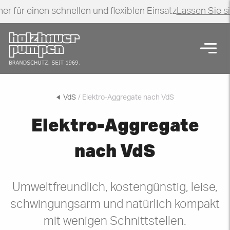
er für einen schnellen und flexiblen Einsatz
Lassen Sie s
Zurück zur Startseite
Navig
Elektro-Aggregate nach VdS
VdS
/ Elektro-Aggregate nach VdS
Elektro-Aggregate
nach VdS
Umweltfreundlich, kostengünstig, leise,
schwingungsarm und natürlich kompakt
mit wenigen Schnittstellen.