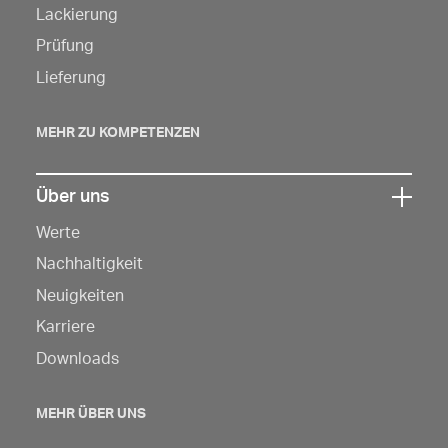
um
Lackierung
die
Prüfung
Navigation
Lieferung
zu
öffnen
MEHR ZU KOMPETENZEN
Über uns
Klicken
Werte
Sie
hier,
Nachhaltigkeit
um
Neuigkeiten
die
Karriere
Navigation
Downloads
zu
öffnen
MEHR ÜBER UNS