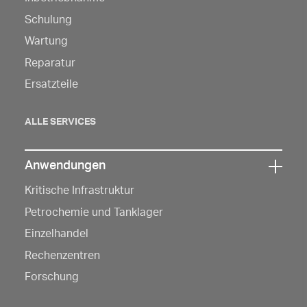
Sie
hier,
Schulung
um
Wartung
die
Reparatur
Navigation
Ersatzteile
zu
öffnen
ALLE SERVICES
Anwendungen
Klicken
Kritische Infrastruktur
Sie
hier,
Petrochemie und Tanklager
um
Einzelhandel
die
Rechenzentren
Navigation
Forschung
zu
öffnen