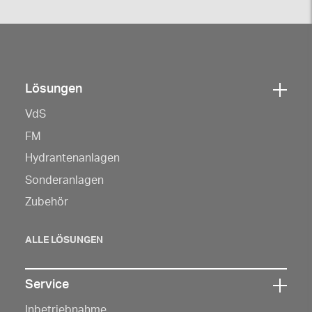
Lösungen
Klicken
VdS
Sie
hier,
FM
um
Hydrantenanlagen
die
Sonderanlagen
Navigation
Zubehör
zu
öffnen
ALLE LÖSUNGEN
Service
Klicken
Inbetriebnahme