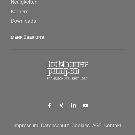
um
Neuigkeiten
die
Karriere
Navigation
Downloads
zu
öffnen
MEHR ÜBER UNS
Zurück zur Startseite
Impressum
Datenschutz
Cookies
AGB
Kontakt