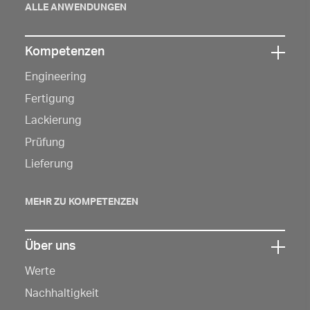
ALLE ANWENDUNGEN
Kompetenzen
Klicken
Engineering
Sie
hier,
Fertigung
um
Lackierung
die
Prüfung
Navigation
Lieferung
zu
öffnen
MEHR ZU KOMPETENZEN
Über uns
Klicken
Werte
Sie
hier,
Nachhaltigkeit