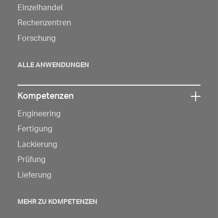
um
Einzelhandel
die
Rechenzentren
Navigation
Forschung
zu
öffnen
ALLE ANWENDUNGEN
Kompetenzen
Klicken
Engineering
Sie
hier,
Fertigung
um
Lackierung
die
Prüfung
Navigation
Lieferung
zu
öffnen
MEHR ZU KOMPETENZEN