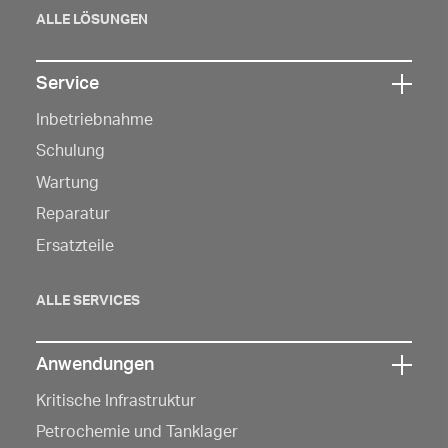
öffnen
ALLE LÖSUNGEN
Service
Klicken
Inbetriebnahme
Sie
hier,
Schulung
um
Wartung
die
Reparatur
Navigation
Ersatzteile
zu
öffnen
ALLE SERVICES
Anwendungen
Klicken
Kritische Infrastruktur
Sie
hier,
Petrochemie und Tanklager