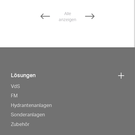
Alle
anzeigen
Lösungen
Klicken
VdS
Sie
hier,
FM
um
Hydrantenanlagen
die
Sonderanlagen
Navigation
Zubehör
zu