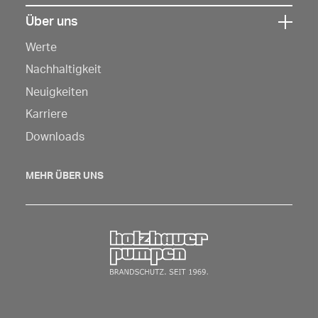
Über uns
Klicken
Werte
Sie
hier,
Nachhaltigkeit
um
Neuigkeiten
die
Karriere
Navigation
Downloads
zu
öffnen
MEHR ÜBER UNS
Zurück zur Startseite