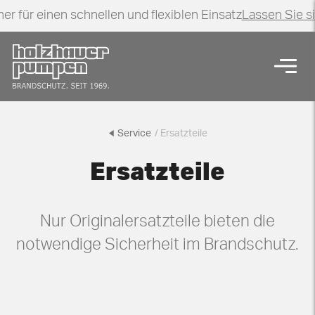
er für einen schnellen und flexiblen Einsatz
Lassen Sie s
Zurück zur Startseite
Navig
Ersatzteile
Service
/ Ersatzteile
Ersatzteile
Nur Originalersatzteile bieten die
notwendige Sicherheit im Brandschutz.