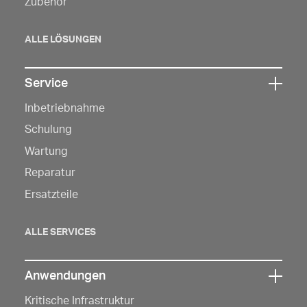
Zubehör
zu
öffnen
ALLE LÖSUNGEN
Service
Klicken
Inbetriebnahme
Sie
hier,
Schulung
um
Wartung
die
Reparatur
Navigation
Ersatzteile
zu
öffnen
ALLE SERVICES
Anwendungen
Klicken
Kritische Infrastruktur
Sie