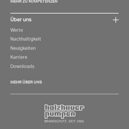
MEHR ZU KOMPETENZEN
Über uns
Klicken
Werte
Sie
hier,
Nachhaltigkeit
um
Neuigkeiten
die
Karriere
Navigation
Downloads
zu
öffnen
MEHR ÜBER UNS
Zurück zur Startseite