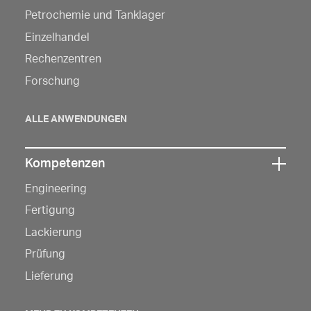
hier,
Petrochemie und Tanklager
um
Einzelhandel
die
Rechenzentren
Navigation
Forschung
zu
öffnen
ALLE ANWENDUNGEN
Kompetenzen
Klicken
Engineering
Sie
hier,
Fertigung
um
Lackierung
die
Prüfung
Navigation
Lieferung
zu
öffnen