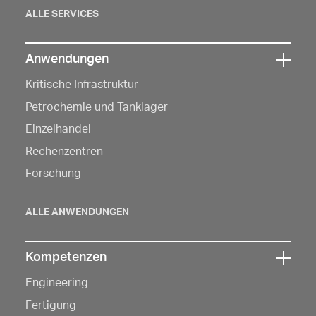
öffnen
ALLE SERVICES
Anwendungen
Klicken
Kritische Infrastruktur
Sie
hier,
Petrochemie und Tanklager
um
Einzelhandel
die
Rechenzentren
Navigation
Forschung
zu
öffnen
ALLE ANWENDUNGEN
Kompetenzen
Klicken
Engineering
Sie
hier,
Fertigung