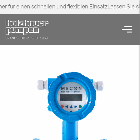
er für einen schnellen und flexiblen Einsatz
Lassen Sie s
Zurück zur Startseite
Navig
Mengenmesseinrichtungen