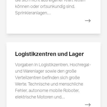
die sich nicht aus eigener Kraft retten
können oder ortsunkundig sind.
Sprinkleranlagen…
Mehr erfa
Logistikzentren und Lager
Vorgaben In Logistikzentren, Hochregal-
und Warenlager sowie den große
Verteilzentren befinden sich große
Werte. Technische und menschliche
Fehler, autonome mobile Roboter,
elektrische Motoren und…