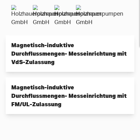
Magnetisch-induktive
Durchflussmengen- Messeinrichtung mit
VdS-Zulassung
Magnetisch-induktive
Durchflussmengen- Messeinrichtung mit
FM/UL-Zulassung
Voll verschweißte Stahlarmatur
VdS-Zulassung 2344, 2100-29
Schnelle Signalverarbeitung mit 16 Bit-
Mikrocontroller
Fest eingestellte Messbereiche
Kompakte oder getrennte Bauform