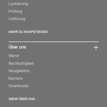
um
Lackierung
die
Prüfung
Navigation
Lieferung
zu
öffnen
MEHR ZU KOMPETENZEN
Über uns
Klicken
Werte
Sie
hier,
Nachhaltigkeit
um
Neuigkeiten
die
Karriere
Navigation
Downloads
zu
öffnen
MEHR ÜBER UNS