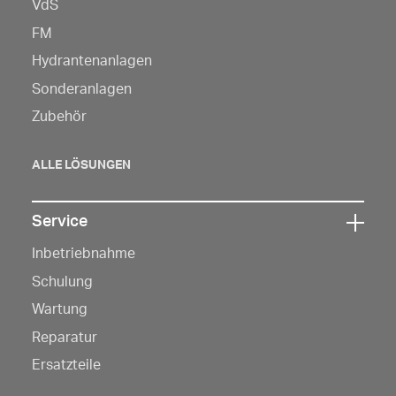
VdS
Sie
hier,
FM
um
Hydrantenanlagen
die
Sonderanlagen
Navigation
Zubehör
zu
öffnen
ALLE LÖSUNGEN
Service
Klicken
Inbetriebnahme
Sie
hier,
Schulung
um
Wartung
die
Reparatur
Navigation
Ersatzteile
zu