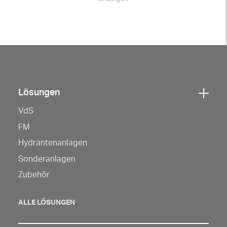
Lösungen
Klicken
VdS
Sie
hier,
FM
um
Hydrantenanlagen
die
Sonderanlagen
Navigation
Zubehör
zu
öffnen
ALLE LÖSUNGEN