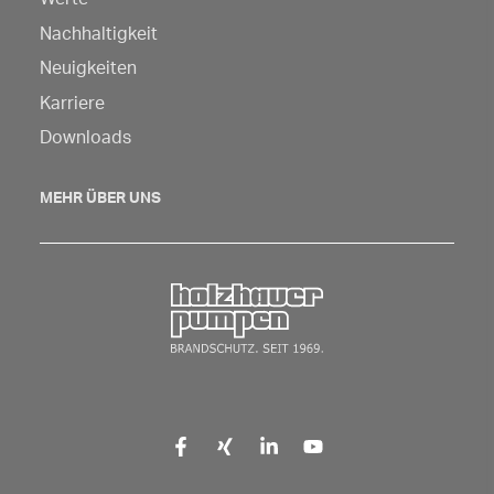
Sie
hier,
Nachhaltigkeit
um
Neuigkeiten
die
Karriere
Navigation
Downloads
zu
öffnen
MEHR ÜBER UNS
Zurück zur Startseite