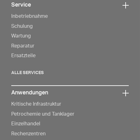
Service
Klicken
Inbetriebnahme
Sie
hier,
Schulung
um
Wartung
die
Reparatur
Navigation
Ersatzteile
zu
öffnen
ALLE SERVICES
Anwendungen
Klicken
Kritische Infrastruktur
Sie
hier,
Petrochemie und Tanklager
um
Einzelhandel
die
Rechenzentren
Navigation