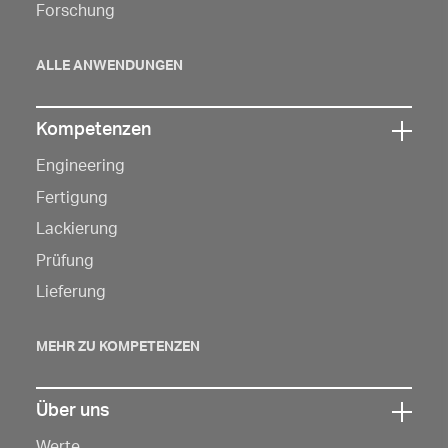
Forschung
zu
öffnen
ALLE ANWENDUNGEN
Kompetenzen
Klicken
Engineering
Sie
hier,
Fertigung
um
Lackierung
die
Prüfung
Navigation
Lieferung
zu
öffnen
MEHR ZU KOMPETENZEN
Über uns
Klicken
Werte