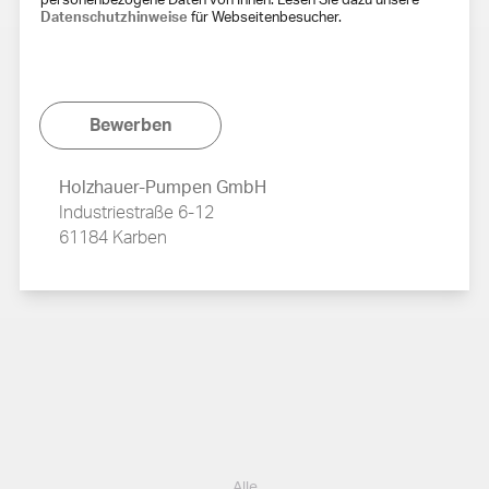
personenbezogene Daten von Ihnen. Lesen Sie dazu unsere
Datenschutzhinweise
für Webseitenbesucher.
Bewerben
Holzhauer-Pumpen GmbH
Industriestraße 6-12
61184 Karben
Job
Alle