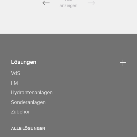
offer
anzeigen
navigation
Lösungen
Klicken
VdS
Sie
hier,
FM
um
Hydrantenanlagen
die
Sonderanlagen
Navigation
Zubehör
zu
öffnen
ALLE LÖSUNGEN