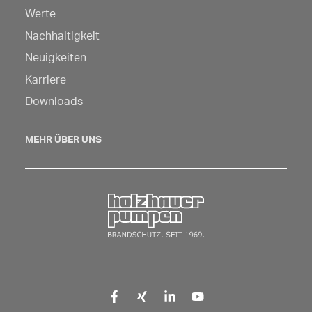
Werte
Sie
hier,
Nachhaltigkeit
um
Neuigkeiten
die
Karriere
Navigation
Downloads
zu
öffnen
MEHR ÜBER UNS
Zurück zur Startseite