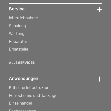
Service
Klicken
Inbetriebnahme
Sie
hier,
Schulung
um
Wartung
die
Reparatur
Navigation
Ersatzteile
zu
öffnen
ALLE SERVICES
Anwendungen
Klicken
Kritische Infrastruktur
Sie
hier,
Petrochemie und Tanklager
um
Einzelhandel
die