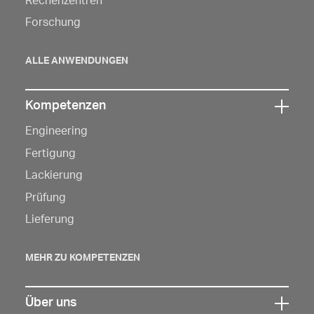
Rechenzentren
Navigation
Forschung
zu
öffnen
ALLE ANWENDUNGEN
Kompetenzen
Klicken
Engineering
Sie
hier,
Fertigung
um
Lackierung
die
Prüfung
Navigation
Lieferung
zu
öffnen
MEHR ZU KOMPETENZEN
Über uns
Klicken