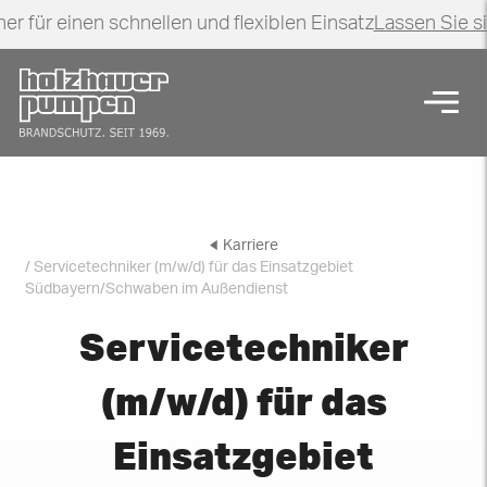
er für einen schnellen und flexiblen Einsatz
Lassen Sie s
Zurück zur Startseite
Navig
Karriere
/ Servicetechniker (m/w/d) für das Einsatzgebiet
Südbayern/Schwaben im Außendienst
Servicetechniker
(m/w/d) für das
Einsatzgebiet