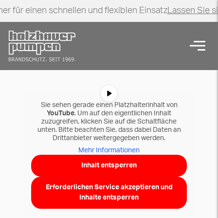
er für einen schnellen und flexiblen Einsatz
Lassen Sie s
Zurück zur Startseite
Navig
Brandschutz für Rohöl-Raffinerie
Sie sehen gerade einen Platzhalterinhalt von
YouTube
. Um auf den eigentlichen Inhalt
zuzugreifen, klicken Sie auf die Schaltfläche
unten. Bitte beachten Sie, dass dabei Daten an
Drittanbieter weitergegeben werden.
Mehr Informationen
Inhalt entsperren
Erforderlichen Service akzeptieren und
Inhalte entsperren