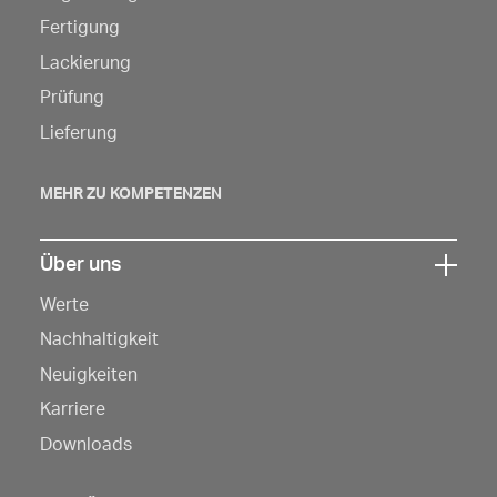
hier,
Fertigung
um
Lackierung
die
Prüfung
Navigation
Lieferung
zu
öffnen
MEHR ZU KOMPETENZEN
Über uns
Klicken
Werte
Sie
hier,
Nachhaltigkeit
um
Neuigkeiten
die
Karriere
Navigation
Downloads
zu
öffnen