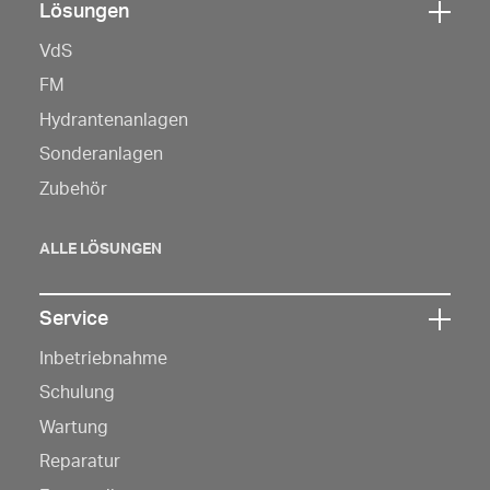
Lösungen
Klicken
VdS
Sie
hier,
FM
um
Hydrantenanlagen
die
Sonderanlagen
Navigation
Zubehör
zu
öffnen
ALLE LÖSUNGEN
Service
Klicken
Inbetriebnahme
Sie
hier,
Schulung
um
Wartung
die
Reparatur
Navigation