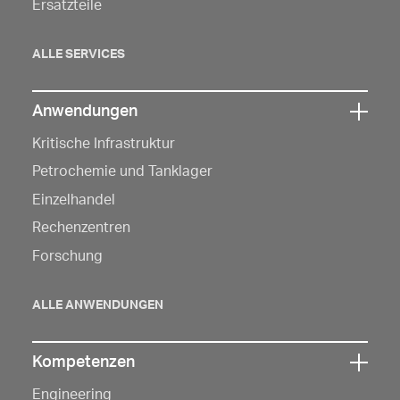
Ersatzteile
zu
öffnen
ALLE SERVICES
Anwendungen
Klicken
Kritische Infrastruktur
Sie
hier,
Petrochemie und Tanklager
um
Einzelhandel
die
Rechenzentren
Navigation
Forschung
zu
öffnen
ALLE ANWENDUNGEN
Kompetenzen
Klicken
Engineering
Sie