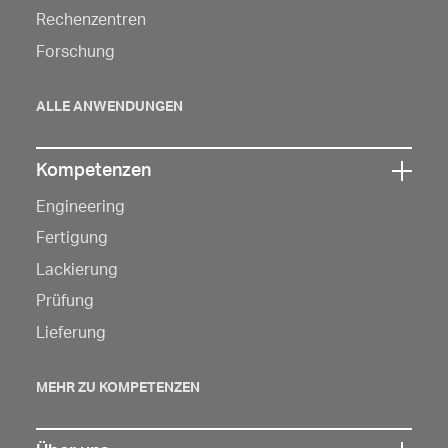
die
Rechenzentren
Navigation
Forschung
zu
öffnen
ALLE ANWENDUNGEN
Kompetenzen
Klicken
Engineering
Sie
hier,
Fertigung
um
Lackierung
die
Prüfung
Navigation
Lieferung
zu
öffnen
MEHR ZU KOMPETENZEN