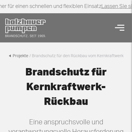
er für einen schnellen und flexiblen Einsatz
Lassen Sie s
Zurück zur Startseite
Navig
Brandschutz für den Rückbau vom Kernkraftwerk
Projekte
/ Brandschutz für den Rückbau vom Kernkraftwerk
Brandschutz für
Kernkraftwerk-
Rückbau
Eine anspruchsvolle und