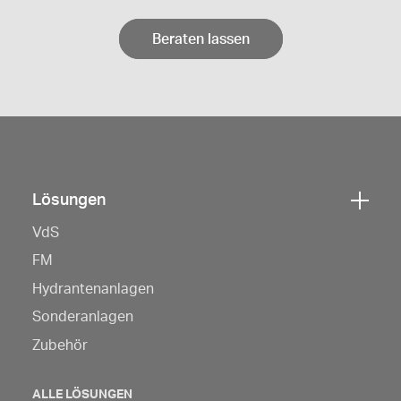
Beraten lassen
Lösungen
Klicken
VdS
Sie
hier,
FM
um
Hydrantenanlagen
die
Sonderanlagen
Navigation
Zubehör
zu
öffnen
ALLE LÖSUNGEN