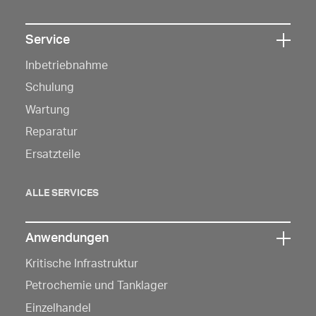
Service
Klicken
Inbetriebnahme
Sie
hier,
Schulung
um
Wartung
die
Reparatur
Navigation
Ersatzteile
zu
öffnen
ALLE SERVICES
Anwendungen
Klicken
Kritische Infrastruktur
Sie
hier,
Petrochemie und Tanklager
um
Einzelhandel