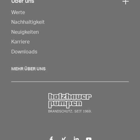
Über uns
Klicken
Werte
Sie
hier,
Nachhaltigkeit
um
Neuigkeiten
die
Karriere
Navigation
Downloads
zu
öffnen
MEHR ÜBER UNS
Zurück zur Startseite